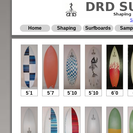
S
Home
Shaping
Surfboards
Samp
5´1
5´7
5´10
5´10
6´0